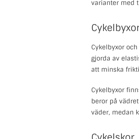
varianter med t
Cykelbyxor
Cykelbyxor och 
gjorda av elast
att minska frik
Cykelbyxor finn
beror på vädret
väder, medan ko
Cykelskor