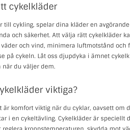
ätt cykelkläder
till cykling, spelar dina kläder en avgörande 
da och säkerhet. Att välja rätt cykelkläder kan
väder och vind, minimera luftmotstånd och f
se på cykeln. Låt oss djupdyka i ämnet cykel
 när du väljer dem.
ykelkläder viktiga?
 är komfort viktig när du cyklar, oavsett om d
tar i en cykeltävling. Cykelkläder är speciellt
 att reglera kroppstemperaturen, skydda mot vä