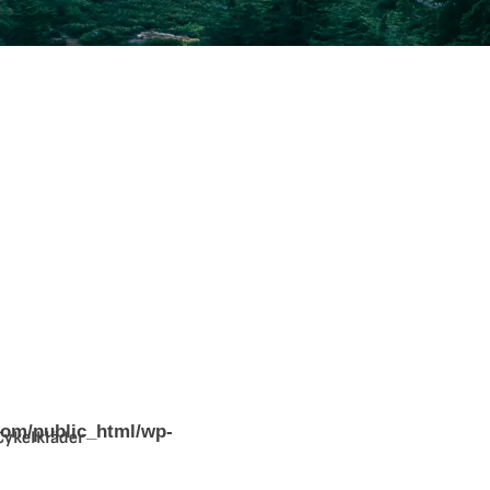
tity
com/public_html/wp-
Cykelkläder