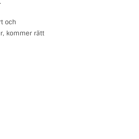
.
rt och
ar, kommer rätt