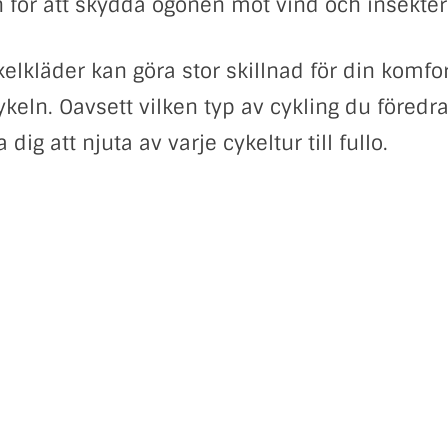
för att skydda ögonen mot vind och insekter
ykelkläder kan göra stor skillnad för din komfo
keln. Oavsett vilken typ av cykling du föredr
 dig att njuta av varje cykeltur till fullo.