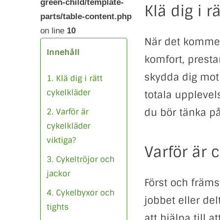
green-child/template-
Klä dig i r
parts/table-content.php
on line
10
När det kommer 
Innehåll
komfort, prestan
skydda dig mot 
1. Klä dig i rätt
cykelkläder
totala upplevel
du bör tänka på
2. Varför är
cykelkläder
viktiga?
Varför är c
3. Cykeltröjor och
jackor
Först och främst
4. Cykelbyxor och
jobbet eller del
tights
att hjälpa till