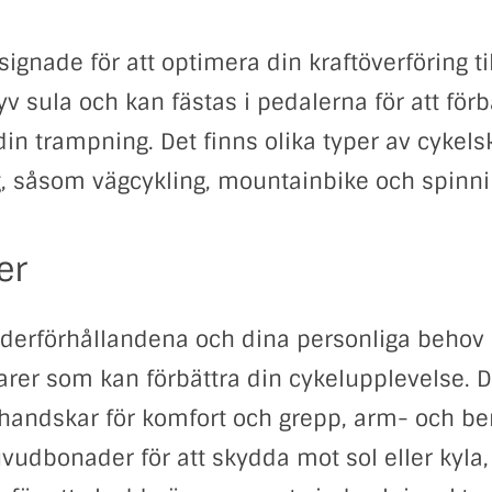
signade för att optimera din kraftöverföring ti
yv sula och kan fästas i pedalerna för att förb
 din trampning. Det finns olika typer av cykelsk
g, såsom vägcykling, mountainbike och spinni
er
derförhållandena och dina personliga behov 
arer som kan förbättra din cykelupplevelse. 
lhandskar för komfort och grepp, arm- och b
uvudbonader för att skydda mot sol eller kyla,