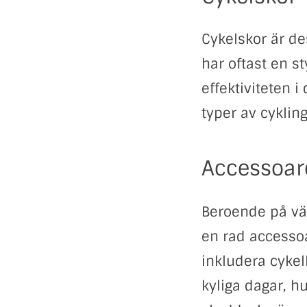
Cykelskor är de
har oftast en st
effektiviteten i
typer av cyklin
Accessoar
Beroende på vä
en rad accesso
inkludera cyke
kyliga dagar, h