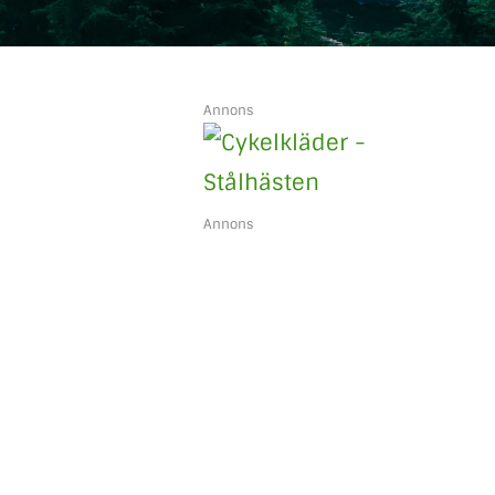
Annons
Annons