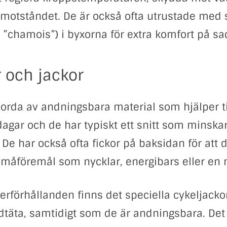
motståndet. De är också ofta utrustade med 
 ”chamois”) i byxorna för extra komfort på sa
r och jackor
jorda av andningsbara material som hjälper til
agar och de har typiskt ett snitt som minska
De har också ofta fickor på baksidan för att d
måföremål som nycklar, energibars eller en 
derförhållanden finns det speciella cykeljackor
dtäta, samtidigt som de är andningsbara. Det