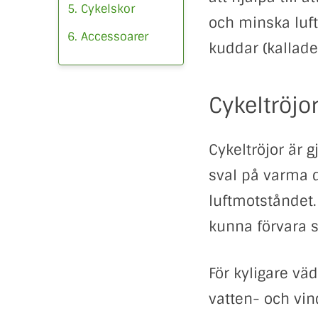
5. Cykelskor
och minska luft
6. Accessoarer
kuddar (kallade
Cykeltröjo
Cykeltröjor är g
sval på varma d
luftmotståndet. 
kunna förvara s
För kyligare vä
vatten- och vin