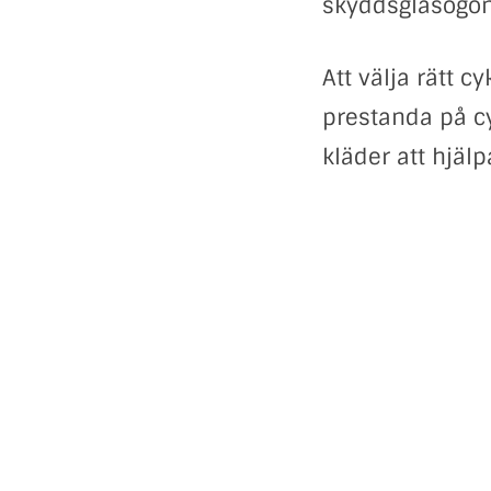
skyddsglasögon 
Att välja rätt c
prestanda på cy
kläder att hjälpa