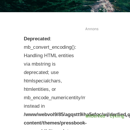
Annons
Deprecated
:
mb_convert_encoding():
Handling HTML entities
via mbstring is
deprecated; use
htmlspecialchars,
htmlentities, or
mb_encode_numericentity/mb_decode_numericen
instead in
/www/webvol9/85/agqstt9iha5efqc/wilderfied.
Wilderfied
»
Cykling
»
content/themes/pressbook-