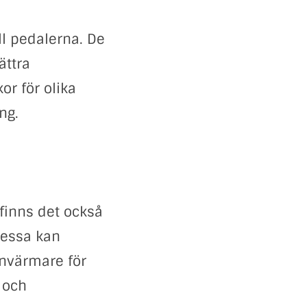
ll pedalerna. De
ättra
or för olika
ng.
finns det också
Dessa kan
envärmare för
 och