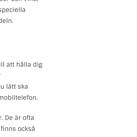
speciella
deln.
l att hålla dig
r
u lätt ska
mobiltelefon.
. De är ofta
 finns också