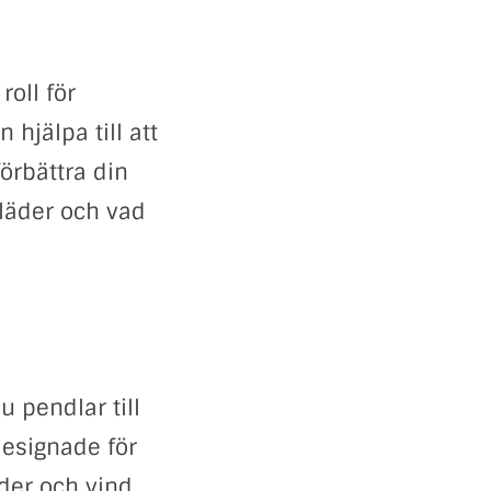
roll för
 hjälpa till att
örbättra din
kläder och vad
u pendlar till
 designade för
der och vind,