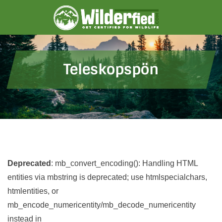
Skip
to
content
Teleskopspön
Deprecated
: mb_convert_encoding(): Handling HTML
entities via mbstring is deprecated; use htmlspecialchars,
htmlentities, or
mb_encode_numericentity/mb_decode_numericentity
instead in