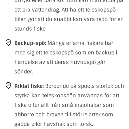
utflykt eller bara kör runt kan man stöta på
ett bra vattendrag. Att ha ett teleskopspö i
bilen gör att du snabbt kan vara redo för en
stunds fiske.
Backup-spö:
Många erfarna fiskare bär
med sig ett teleskopspö som en backup i
händelse av att deras huvudspö går
sönder.
Riktat fiske:
Beroende på spöets storlek och
styrka kan teleskopspön användas för att
fiska efter allt från små insjöfiskar som
abborre och braxen till större arter som
gädda eller havsfisk som torsk.