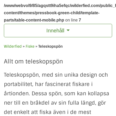
/www/webvol9/85/agqstt9iha5efqc/wilderfied.com/public_
content/themes/pressbook-green-child/template-
parts/table-content-mobile.php
on line
7
Innehåll
Wilderfied
»
Fiske
»
Teleskopspön
Allt om teleskopspön
Teleskopspön, med sin unika design och
portabilitet, har fascinerat fiskare i
årtionden. Dessa spön, som kan kollapsa
ner till en bråkdel av sin fulla längd, gör
det enkelt att fiska även i de mest