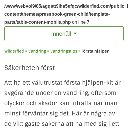
/www/webvol9/85/agqstt9iha5efqc/wilderfied.com/public_
content/themes/pressbook-green-child/template-
parts/table-content-mobile.php
on line
7
Innehåll
Wilderfied
»
Vandring
»
Vandringstips
»
Första hjälpen
Säkerheten först
Att ha ett välutrustat första hjälpen-kit är
avgörande under en vandring, eftersom
olyckor och skador kan inträffa när man
minst förväntar sig det. Här är några av
de viktigaste sakerna att ha med sig i ett