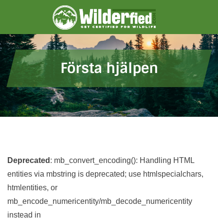
Skip
to
content
Första hjälpen
Deprecated
: mb_convert_encoding(): Handling HTML
entities via mbstring is deprecated; use htmlspecialchars,
htmlentities, or
mb_encode_numericentity/mb_decode_numericentity
instead in