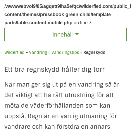
/www/webvol9/85/agqstt9iha5efqc/wilderfied.com/public_
content/themes/pressbook-green-child/template-
parts/table-content-mobile.php
on line
7
Innehåll
Wilderfied
»
Vandring
»
Vandringstips
»
Regnskydd
Ett bra regnskydd håller dig torr
När man ger sig ut på en vandring så är
det viktigt att ha rätt utrustning för att
möta de väderförhållanden som kan
uppstå. Regn är en vanlig utmaning för
vandrare och kan förstöra en annars