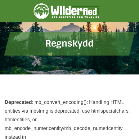
Skip
to
content
Regnskydd
Deprecated
: mb_convert_encoding(): Handling HTML
entities via mbstring is deprecated; use htmlspecialchars,
htmlentities, or
mb_encode_numericentity/mb_decode_numericentity
instead in